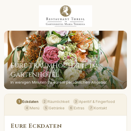
Eure Traumhochzeit im
Gartenhotel
In wenigen Minuten zu eurem persönlichen Angebot
Eckdaten
Räumlichkeit
Aperitif & Fingerfood
1
2
3
Menü
Getränke
Extras
Kontakt
4
5
6
7
Eure Eckdaten