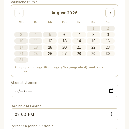
Wunschdatum *
‹
›
August
2026
Mo
Di
Mi
Do
Fr
Sa
So
1
2
3
4
5
6
7
8
9
10
11
12
13
14
15
16
17
18
19
20
21
22
23
24
25
26
27
28
29
30
31
Ausgegraute Tage (Ruhetage / Vergangenheit) sind nicht
buchbar.
Alternativtermin
Beginn der Feier *
Personen (ohne Kinder) *